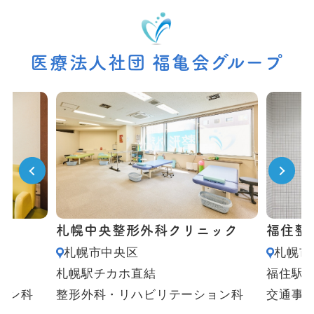
医療法人社団 福亀会グループ
札幌中央整形外科クリニック
福住整
札幌市中央区
札幌市
札幌駅チカホ直結
福住駅
ョン科
整形外科・リハビリテーション科
交通事