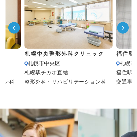
札幌中央整形外科クリニック
福住整
札幌市中央区
札幌市
札幌駅チカホ直結
福住駅
ョン科
整形外科・リハビリテーション科
交通事