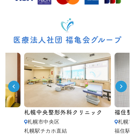
医療法人社団 福亀会グループ
札幌中央整形外科クリニック
福住整
札幌市中央区
札幌市
札幌駅チカホ直結
福住駅