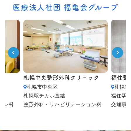
医療法人社団 福亀会グループ
札幌中央整形外科クリニック
福住整
札幌市中央区
札幌市
札幌駅チカホ直結
福住駅
ョン科
整形外科・リハビリテーション科
交通事