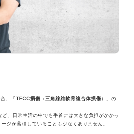
】
場合、「
TFCC損傷
（
三角線維軟骨複合体損傷
）」の
など、日常生活の中でも手首には大きな負担がかかっ
メージが蓄積していることも少なくありません。