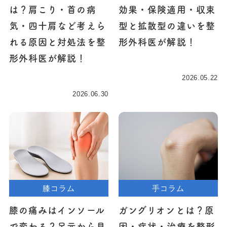
は？肩こり・首の病
効果・保険適用・収束
気・四十肩など考えら
型と拡散型の違いを整
れる原因と対処法を整
形外科医が解説！
形外科医が解説！
2026.05.22
2026.06.30
膝コラム
手コラム
膝の痛みはインソール
ガングリオンとは？原
で変わる？足元から見
因・症状・治療を整形