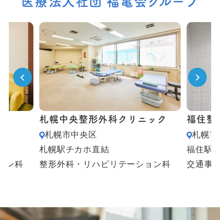
医療法人社団 福亀会グループ
札幌中央整形外科クリニック
福住整
札幌市中央区
札幌市
札幌駅チカホ直結
福住駅
ョン科
整形外科・リハビリテーション科
交通事